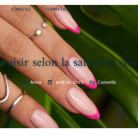
CONSEILS
FORMATION
PRESTATIONS
TEN
hoisir selon la saison et son 
Anna
avril 16, 2025
Conseils