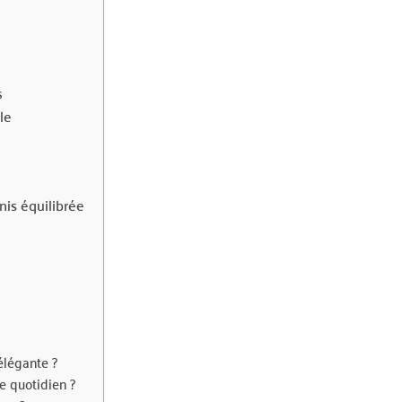
s
le
nis équilibrée
élégante ?
e quotidien ?