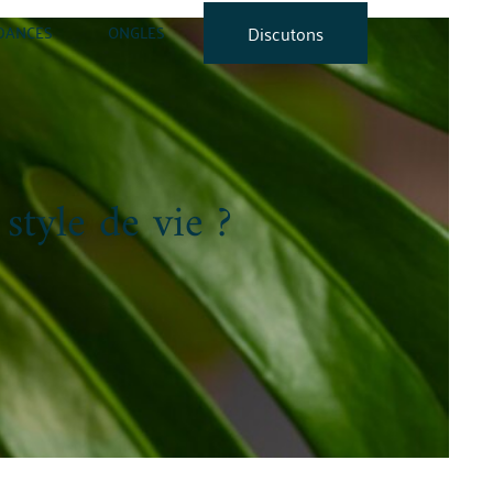
DANCES
ONGLES
Discutons
style de vie ?