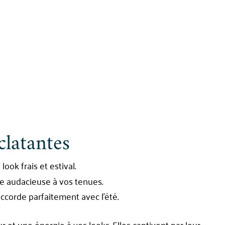
clatantes
look frais et estival.
e audacieuse à vos tenues.
ccorde parfaitement avec l’été.
r et une énergie à vos looks. Elles captivent par leur